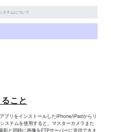
eldシステムについて
て
きること
dアプリをインストールしたiPhone/iPadからリ
ldシステムを使用すると、マスターカメラまた
て、撮影と同時に画像をFTPサーバーに送信できま